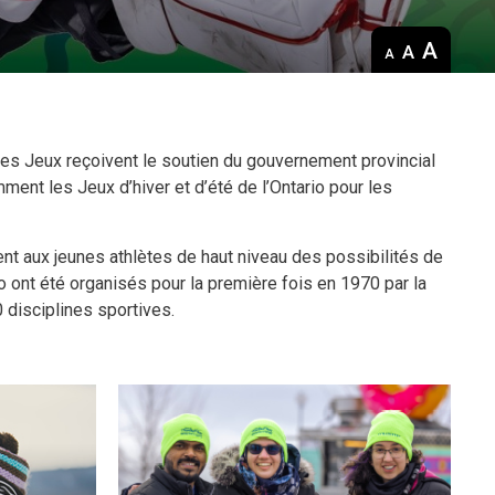
Decrease
Default 
Increase
text
text
text
size
size
size
 Les Jeux reçoivent le soutien du gouvernement provincial
nt les Jeux d’hiver et d’été de l’Ontario pour les
rent aux jeunes athlètes de haut niveau des possibilités de
o ont été organisés pour la première fois en 1970 par la
0 disciplines sportives.