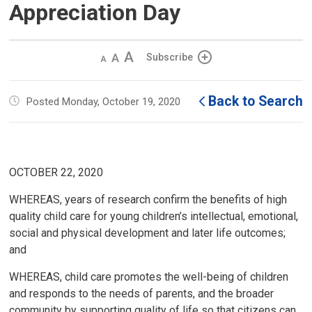
Appreciation Day
Decrease
Default 
Increase
Subscribe
text
text
text
size
size
size
Back to Search
Posted Monday, October 19, 2020
OCTOBER 22, 2020
WHEREAS, years of research confirm the benefits of high
quality child care for young children’s intellectual, emotional,
social and physical development and later life outcomes;
and
WHEREAS, child care promotes the well-being of children
and responds to the needs of parents, and the broader
community by supporting quality of life so that citizens can