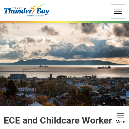
Skip
to
Content
ECE and Childcare Worker 
More